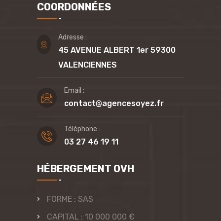
COORDONNÉES
Adresse :
45 AVENUE ALBERT 1er 59300
VALENCIENNES
Email :
contact@agencesoyez.fr
Téléphone :
03 27 46 19 11
HÉBERGEMENT OVH
FORME : SAS
CAPITAL : 10 000 000 €