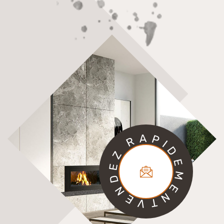
A
P
R
I
D
Z
E
E
M
D
E
N
N
E
V
T