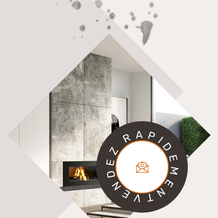
A
P
R
I
D
Z
E
E
M
D
E
N
N
E
V
T