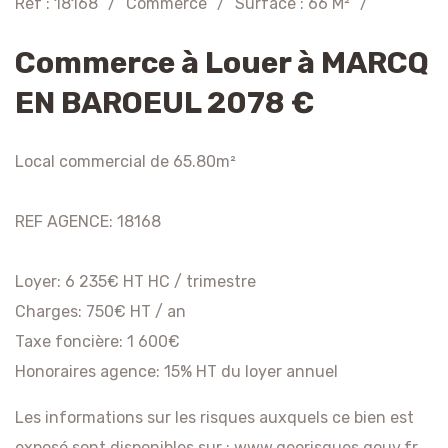
Réf : 18168
/
Commerce
/
Surface : 66 M²
/
Commerce à Louer à MARCQ
EN BAROEUL 2078 €
Local commercial de 65.80m²
REF AGENCE: 18168
Loyer: 6 235€ HT HC / trimestre
Charges: 750€ HT / an
Taxe foncière: 1 600€
Honoraires agence: 15% HT du loyer annuel
Les informations sur les risques auxquels ce bien est
exposé sont disponibles sur :
www.georisques.gouv.fr