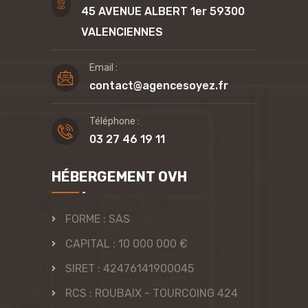
45 AVENUE ALBERT 1er 59300
VALENCIENNES
Email :
contact@agencesoyez.fr
Téléphone :
03 27 46 19 11
HÉBERGEMENT OVH
FORME : SAS
CAPITAL : 10 000 000 €
SIRET : 42476141900045
RCS : ROUBAIX - TOURCOING 424