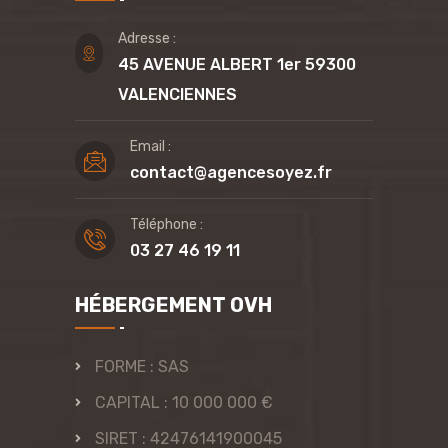
Adresse :
45 AVENUE ALBERT 1er 59300
VALENCIENNES
Email :
contact@agencesoyez.fr
Téléphone :
03 27 46 19 11
HÉBERGEMENT OVH
FORME : SAS
CAPITAL : 10 000 000 €
SIRET : 42476141900045