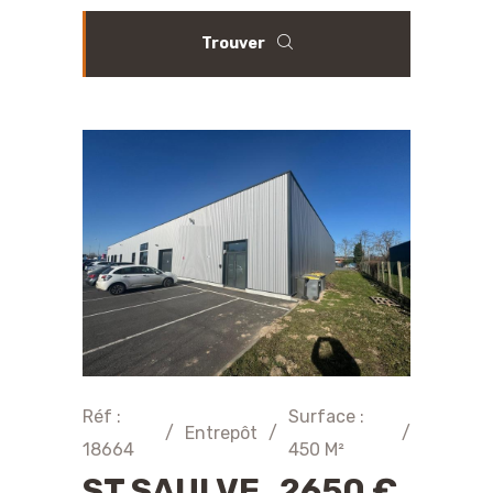
Trouver
Réf :
Surface :
/
Entrepôt
/
/
18664
450 M²
ST SAULVE 2650 €