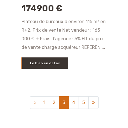
174900 €
Plateau de bureaux d'environ 115 m² en
R+2. Prix de vente Net vendeur : 165
000 € + Frais d'agence : 5% HT du prix
de vente charge acquéreur REFEREN ...
Le bien en détail
Précédent
Suivant
«
1
2
3
4
5
»