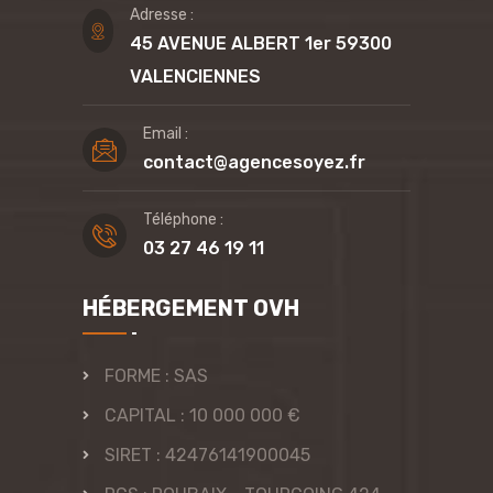
Adresse :
45 AVENUE ALBERT 1er 59300
VALENCIENNES
Email :
contact@agencesoyez.fr
Téléphone :
03 27 46 19 11
HÉBERGEMENT OVH
FORME : SAS
CAPITAL : 10 000 000 €
SIRET : 42476141900045